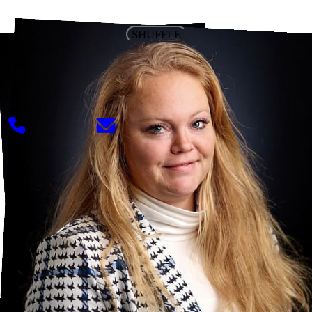
SHUFFLE
Groei begint met een eerste stap. Zet die vandaag.
Bij Schuiteman werk je niet alleen aan je carrière,
maar aan jezelf. Vertel ons wie je bent.
085 080 7000
werken@schuiteman.com