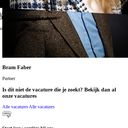
Bian Klümann
Theuny van den Brink – Bos
Anne-Jan van der Steen
Danish Budjhawan
Marko van de Heg
Marcel Overeem
Nienke Krouwel
Tristan Stoffer
Niels Petra
Medewerker Facturatie
Daisy Koelewijn
Supervisor Audit & Assurance
Manager Audit & Assurance
Junior Assistent Accountant
Senior Belastingadviseur
Assistent Accountant
Sr. Belastingadviseur
Accountant
Jurist
Junior Finance Medewerker
Bram Faber
Partner
Is dit niet de vacature die je zoekt? Bekijk dan
al
onze vacatures
Alle vacatures
Alle vacatures