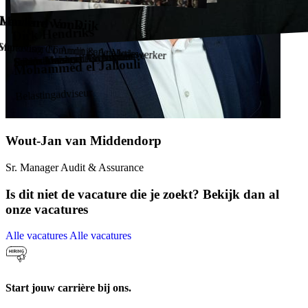
Marlène van Dijk
Lennard Vonk
Martine Mooi – Broekstra
Judith Fledderus
Dirk Hendriks
Babet Flantua
Ward Steffens
Bert van Dijk
Erik Kuiter
Marketing Communicatie Medewerker
Supervisor IT Audit & Analytics
Supervisor Audit & Assurance
Senior Assistent Accountant
Junior Assistent Accountant
Extern Financial Controller
Senior Manager Payroll
Salarisadviseur
HR Adviseur
Mohammed el Jallouli
Belastingadviseur
Wout-Jan van Middendorp
Sr. Manager Audit & Assurance
Is dit niet de vacature die je zoekt? Bekijk dan
al
onze vacatures
Alle vacatures
Alle vacatures
Start jouw carrière bij ons.