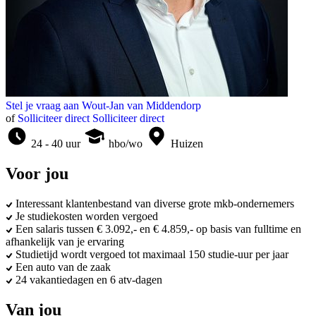
Stel je vraag aan
Wout-Jan van Middendorp
of
Solliciteer direct
Solliciteer direct
24 - 40 uur
hbo/wo
Huizen
Voor jou
Interessant klantenbestand van diverse grote mkb-ondernemers
Je studiekosten worden vergoed
Een salaris tussen € 3.092,- en € 4.859,- op basis van fulltime en
afhankelijk van je ervaring
Studietijd wordt vergoed tot maximaal 150 studie-uur per jaar
Een auto van de zaak
24 vakantiedagen en 6 atv-dagen
Van jou