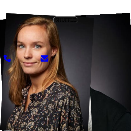
SHUFFLE
Groei begint met een eerste stap. Zet die vandaag.
Bij Schuiteman werk je niet alleen aan je carrière,
maar aan jezelf. Vertel ons wie je bent.
085 080 7000
werken@schuiteman.com